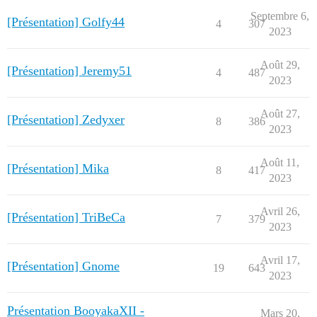
Septembre 6,
[Présentation] Golfy44
4
307
2023
Août 29,
[Présentation] Jeremy51
4
487
2023
Août 27,
[Présentation] Zedyxer
8
386
2023
Août 11,
[Présentation] Mika
8
417
2023
Avril 26,
[Présentation] TriBeCa
7
379
2023
Avril 17,
[Présentation] Gnome
19
643
2023
Présentation BooyakaXII -
Mars 20,