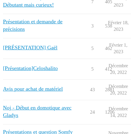
7
405
Débutant mais curieux!
2023
Présentation et demande de
Février 18,
3
538
précisions
2023
Février 1,
[PRÉSENTATION] Gaël
5
462
2023
Décembre
[Présentation]Celoshalito
5
412
20, 2022
Décembre
Avis pour achat de matériel
43
2881
20, 2022
Noj - Début en domotique avec
Décembre
24
1206
Gladys
14, 2022
Présentations et question Somfy
Novembre