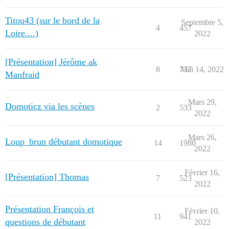
Titou43 (sur le bord de la
Septembre 5,
4
457
Loire....)
2022
[Présentation] Jérôme ak
8
737
Mai 14, 2022
Manfraid
Mars 29,
Domoticz via les scènes
2
533
2022
Mars 26,
Loup_brun débutant domotique
14
1980
2022
Février 16,
[Présentation] Thomas
7
523
2022
Présentation François et
Février 10,
11
941
questions de débutant
2022