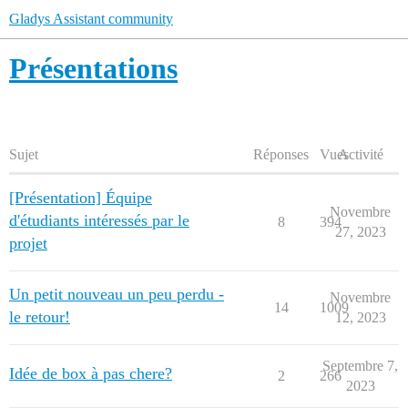
Gladys Assistant community
Présentations
Sujet
Réponses
Vues
Activité
[Présentation] Équipe
Novembre
d'étudiants intéressés par le
8
394
27, 2023
projet
Un petit nouveau un peu perdu -
Novembre
14
1009
le retour!
12, 2023
Septembre 7,
Idée de box à pas chere?
2
266
2023