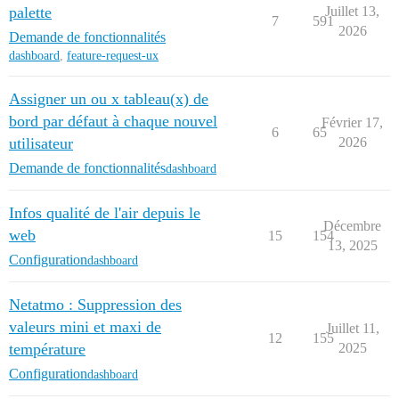
palette
Juillet 13,
7
591
2026
Demande de fonctionnalités
dashboard
,
feature-request-ux
Assigner un ou x tableau(x) de
bord par défaut à chaque nouvel
Février 17,
6
65
utilisateur
2026
Demande de fonctionnalités
dashboard
Infos qualité de l'air depuis le
Décembre
web
15
154
13, 2025
Configuration
dashboard
Netatmo : Suppression des
valeurs mini et maxi de
Juillet 11,
12
155
température
2025
Configuration
dashboard