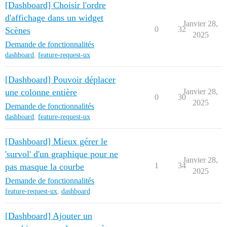
[Dashboard] Choisir l'ordre
d'affichage dans un widget
Janvier 28,
0
32
Scènes
2025
Demande de fonctionnalités
dashboard
,
feature-request-ux
[Dashboard] Pouvoir déplacer
une colonne entière
Janvier 28,
0
30
2025
Demande de fonctionnalités
dashboard
,
feature-request-ux
[Dashboard] Mieux gérer le
'survol' d'un graphique pour ne
Janvier 28,
1
34
pas masque la courbe
2025
Demande de fonctionnalités
feature-request-ux
,
dashboard
[Dashboard] Ajouter un