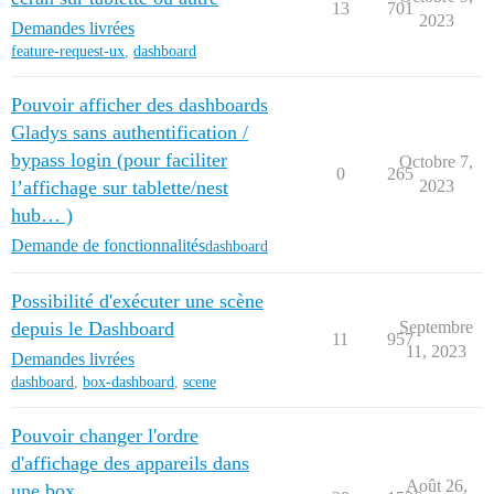
13
701
2023
Demandes livrées
feature-request-ux
,
dashboard
Pouvoir afficher des dashboards
Gladys sans authentification /
bypass login (pour faciliter
Octobre 7,
0
265
l’affichage sur tablette/nest
2023
hub… )
Demande de fonctionnalités
dashboard
Possibilité d'exécuter une scène
depuis le Dashboard
Septembre
11
957
11, 2023
Demandes livrées
dashboard
,
box-dashboard
,
scene
Pouvoir changer l'ordre
d'affichage des appareils dans
Août 26,
une box