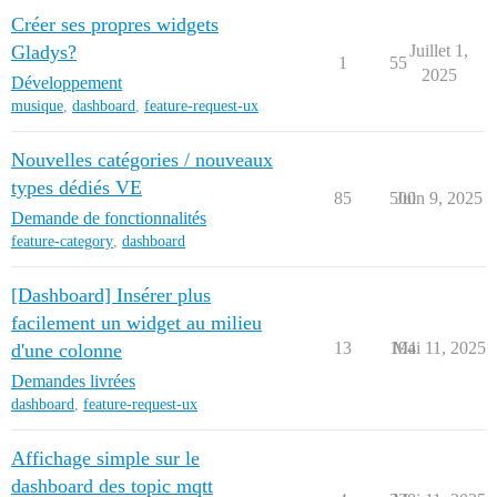
Créer ses propres widgets
Gladys?
Juillet 1,
1
55
2025
Développement
musique
,
dashboard
,
feature-request-ux
Nouvelles catégories / nouveaux
types dédiés VE
85
500
Juin 9, 2025
Demande de fonctionnalités
feature-category
,
dashboard
[Dashboard] Insérer plus
facilement un widget au milieu
13
194
Mai 11, 2025
d'une colonne
Demandes livrées
dashboard
,
feature-request-ux
Affichage simple sur le
dashboard des topic mqtt