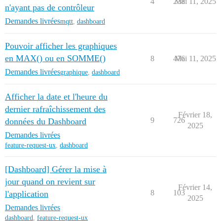
4
238
Mai 11, 2025
n'ayant pas de contrôleur
Demandes livrées
mqtt
,
dashboard
Pouvoir afficher les graphiques
en MAX() ou en SOMME()
8
476
Mai 11, 2025
Demandes livrées
graphique
,
dashboard
Afficher la date et l'heure du
dernier rafraîchissement des
Février 18,
9
726
données du Dashboard
2025
Demandes livrées
feature-request-ux
,
dashboard
[Dashboard] Gérer la mise à
jour quand on revient sur
Février 14,
8
103
l'application
2025
Demandes livrées
dashboard
,
feature-request-ux