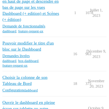
en haut de page et descendre en
bas de page sur les vues
Juillet 1,
1
1078
Dashboard (+ edition) et Scènes
2023
(+ édition)
Demande de fonctionnalités
dashboard
,
feature-request-ux
Pouvoir modifier le titre d'un
bloc sur le Dashboard
Décembre 9,
16
963
Demandes livrées
2023
dashboard
,
box-dashboard
,
feature-request-ux
Choisir la colonne de son
Novembre
Tableau de Bord
18
375
20, 2023
Configuration
dashboard
Ouvrir le dashboard en pleine
écran sur tablette ou autre
Octobre 9,