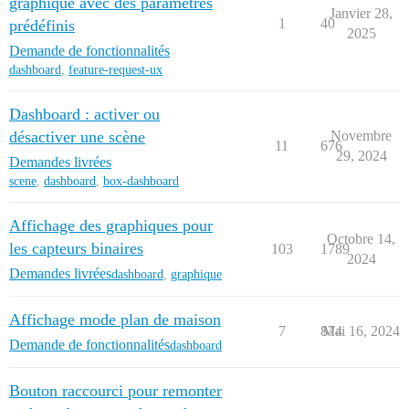
graphique avec des paramètres
Janvier 28,
1
40
prédéfinis
2025
Demande de fonctionnalités
dashboard
,
feature-request-ux
Dashboard : activer ou
désactiver une scène
Novembre
11
676
29, 2024
Demandes livrées
scene
,
dashboard
,
box-dashboard
Affichage des graphiques pour
Octobre 14,
les capteurs binaires
103
1789
2024
Demandes livrées
dashboard
,
graphique
Affichage mode plan de maison
7
874
Mai 16, 2024
Demande de fonctionnalités
dashboard
Bouton raccourci pour remonter