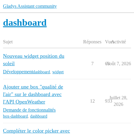
Gladys Assistant community
dashboard
Sujet
Réponses
Vues
Activité
Nouveau widget position du
soleil
7
63
Août 7, 2026
Développement
dashboard
,
widget
Ajouter une box "qualité de
l'air" sur le dashboard avec
Juillet 28,
12
933
l'API OpenWeather
2026
Demande de fonctionnalités
box-dashboard
,
dashboard
Compléter le color picker avec