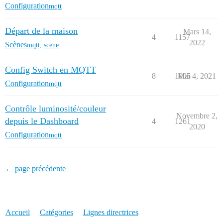
Configuration
mqtt
Départ de la maison
Mars 14,
4
1157
2022
Scènes
mqtt
,
scene
Config Switch en MQTT
8
1005
Mai 4, 2021
Configuration
mqtt
Contrôle luminosité/couleur
Novembre 2,
depuis le Dashboard
4
1261
2020
Configuration
mqtt
← page précédente
Accueil
Catégories
Lignes directrices