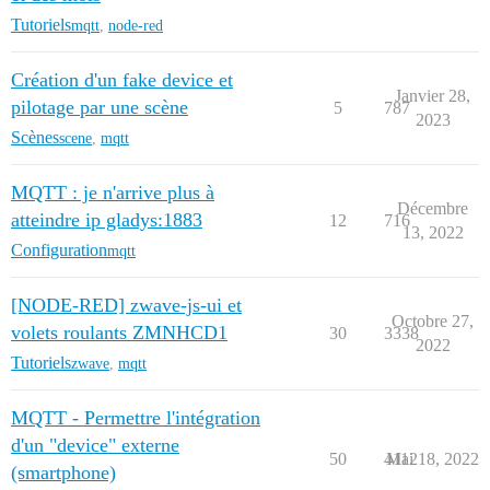
Tutoriels
mqtt
,
node-red
Création d'un fake device et
Janvier 28,
pilotage par une scène
5
787
2023
Scènes
scene
,
mqtt
MQTT : je n'arrive plus à
Décembre
atteindre ip gladys:1883
12
716
13, 2022
Configuration
mqtt
[NODE-RED] zwave-js-ui et
Octobre 27,
volets roulants ZMNHCD1
30
3338
2022
Tutoriels
zwave
,
mqtt
MQTT - Permettre l'intégration
d'un "device" externe
50
4112
Mai 18, 2022
(smartphone)