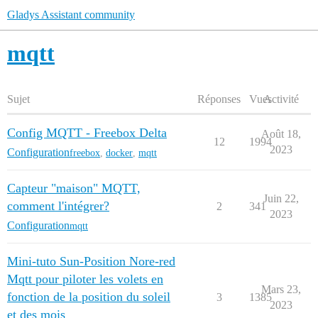
Gladys Assistant community
mqtt
Sujet
Réponses
Vues
Activité
Config MQTT - Freebox Delta
Août 18,
12
1994
2023
Configuration
freebox
,
docker
,
mqtt
Capteur "maison" MQTT,
Juin 22,
comment l'intégrer?
2
341
2023
Configuration
mqtt
Mini-tuto Sun-Position Nore-red
Mqtt pour piloter les volets en
Mars 23,
fonction de la position du soleil
3
1385
2023
et des mois