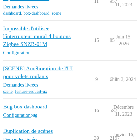
11
957
11, 2023
Demandes livrées
dashboard
,
box-dashboard
,
scene
Impossible d'utiliser
l'interrupteur mural 4 boutons
Juin 15,
15
85
Zigbee SNZB-01M
2026
Configuration
[SCENE] Amélioration de l'UI
pour volets roulants
9
643
Juin 3, 2024
Demandes livrées
scene
,
feature-request-ux
Bug box dashboard
Décembre
16
587
11, 2023
Configuration
bug
Duplication de scènes
Janvier 16,
39
2157
Demandes livrées