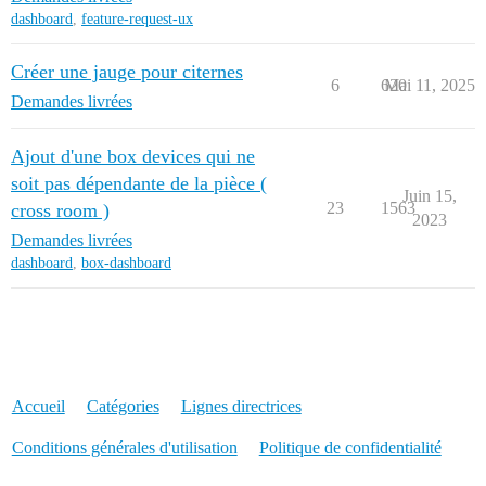
dashboard
,
feature-request-ux
Créer une jauge pour citernes
6
620
Mai 11, 2025
Demandes livrées
Ajout d'une box devices qui ne
soit pas dépendante de la pièce (
Juin 15,
23
1563
cross room )
2023
Demandes livrées
dashboard
,
box-dashboard
Accueil
Catégories
Lignes directrices
Conditions générales d'utilisation
Politique de confidentialité