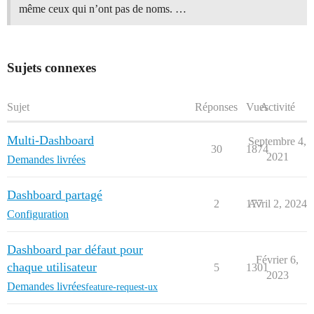
même ceux qui n’ont pas de noms. …
Sujets connexes
Sujet
Réponses
Vues
Activité
Multi-Dashboard
Septembre 4,
30
1874
2021
Demandes livrées
Dashboard partagé
2
177
Avril 2, 2024
Configuration
Dashboard par défaut pour
Février 6,
chaque utilisateur
5
1301
2023
Demandes livrées
feature-request-ux