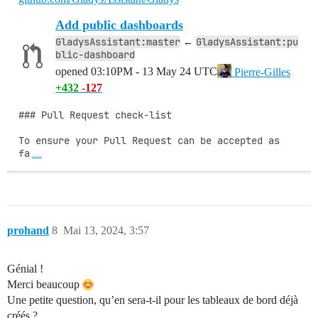
Add public dashboards
GladysAssistant:master
GladysAssistant:pu
←
blic-dashboard
opened
03:10PM - 13 May 24 UTC
Pierre-Gilles
+432
-127
### Pull Request check-list

To ensure your Pull Request can be accepted as 
fa
…
prohand
8
Mai 13, 2024, 3:57
Génial !
Merci beaucoup
Une petite question, qu’en sera-t-il pour les tableaux de bord déjà
créés ?