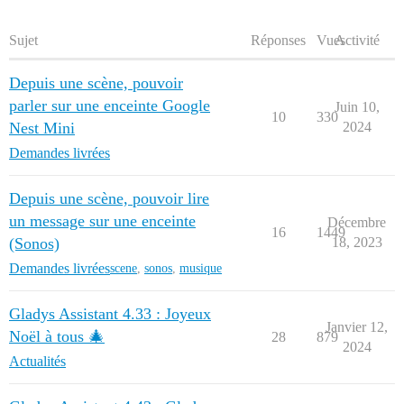
Sujet
Réponses
Vues
Activité
Depuis une scène, pouvoir
parler sur une enceinte Google
Juin 10,
10
330
Nest Mini
2024
Demandes livrées
Depuis une scène, pouvoir lire
un message sur une enceinte
Décembre
16
1449
(Sonos)
18, 2023
Demandes livrées
scene
,
sonos
,
musique
Gladys Assistant 4.33 : Joyeux
Janvier 12,
Noël à tous 🎄
28
879
2024
Actualités