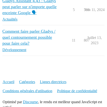
Gladys Assistant 4.43 : Gladys
peut parler sur n'importe quelle
5
586
Juin 11, 2024
enceinte Google 🗣️
Actualités
Comment faire parler Gladys /
quel contournement possible
Juillet 13,
11
807
pour faire cela?
2023
Développement
Accueil
Catégories
Lignes directrices
Conditions générales d'utilisation
Politique de confidentialité
Optimisé par
Discourse
, le rendu est meilleur quand JavaScript est