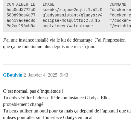
CONTAINER ID   IMAGE                       COMMAND   
6dc0cd5772c0   koenkk/zigbee2mqtt:1.42.0   "docker-en
380d98ca4c77   gladysassistant/gladys:v4   "docker-en
ad417a4eec8c   eclipse-mosquitto:2.0.15    "/docker-e
J’ai une instance installé via le kit de démarrage. J’ai l’impression
que ça ne fonctionne plus depuis une mise à jour.
GBoulvin
2
Janvier 4, 2025, 9:43
C’est normal, pas d’inquiétude !
Tu dois vérifier l’adresse IP de ton instance Gladys. Elle a
probablement changé.
Tu peux utiliser un outil pour ça mais ça dépend de l’appareil que tu
utilises pour aller sur l’interface Gladys en local.