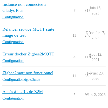
Instance non connectée à
Juin 15,
Gladys Plus
7
317
2023
Configuration
Relancer service MQTT suite
Décembre 7,
image de test
11
240
2023
Configuration
Erreur docker Zigbee2MQTT
Août 12,
4
1176
2021
Configuration
Zigbee2mqtt non fonctionnel
Février 23,
11
35
2026
Configuration
zigbee2mqtt
Accès à l'URL de Z2M
5
60
Mars 2, 2026
Configuration