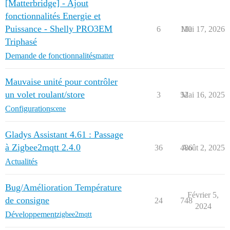
[Matterbridge] - Ajout
fonctionnalités Energie et
Puissance - Shelly PRO3EM
6
110
Mai 17, 2026
Triphasé
Demande de fonctionnalités
matter
Mauvaise unité pour contrôler
un volet roulant/store
3
52
Mai 16, 2025
Configuration
scene
Gladys Assistant 4.61 : Passage
à Zigbee2mqtt 2.4.0
36
486
Août 2, 2025
Actualités
Bug/Amélioration Température
Février 5,
de consigne
24
748
2024
Développement
zigbee2mqtt