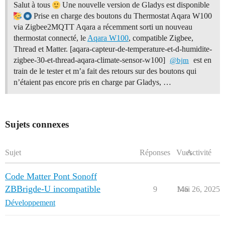
Salut à tous
Une nouvelle version de Gladys est disponible
Prise en charge des boutons du Thermostat Aqara W100
via Zigbee2MQTT Aqara a récemment sorti un nouveau
thermostat connecté, le
Aqara W100
, compatible Zigbee,
Thread et Matter. [aqara-capteur-de-temperature-et-d-humidite-
zigbee-30-et-thread-aqara-climate-sensor-w100]
est en
@bjm
train de le tester et m’a fait des retours sur des boutons qui
n’étaient pas encore pris en charge par Gladys, …
Sujets connexes
Sujet
Réponses
Vues
Activité
Code Matter Pont Sonoff
ZBBrigde-U incompatible
9
146
Mai 26, 2025
Développement