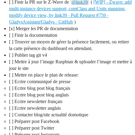
[ ] Finir la PR sur le Z-Wave de
(
[WIP] - Zwave: add
@link39
multi-instance devices support, comClass and Units mapping,
modify device view, by link39 · Pull Request #759 ·
GladysAssistant/Gladys · GitHub
)
[x] Merger les PR de documentation
[ ] Finir la documentation
[ ] Trouver un moyen de gérer la présence facilement, ou retirer
la carte présence du dashboard en attendant.
[ ] Publier tag git v4
[ ] Mettre à jour l’image Raspbian & uploader l’image et mettre à
jour le site
[ ] Mettre en place le plan de release:
[ ] Ecrire communiqué de presse
[ ] Ecrire blog post blog français
[ ] Ecrire blog post blog anglais
[ ] Ecrire newsletter français
[ ] Ecrire newsletter anglais
[ ] Contacter blog/site actualité domotique
[ ] Préparer post Facebook
[ ] Préparer post Twitter
[ ] Préparer post Instagram