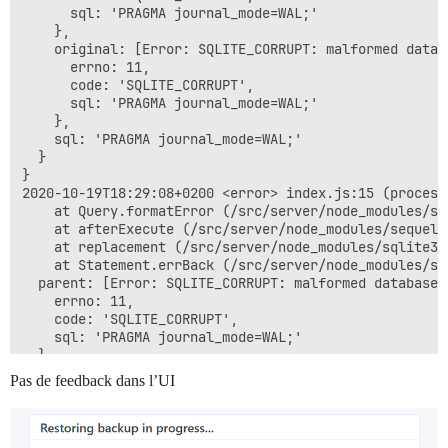
      sql: 'PRAGMA journal_mode=WAL;'

    },

    original: [Error: SQLITE_CORRUPT: malformed datab
      errno: 11,

      code: 'SQLITE_CORRUPT',

      sql: 'PRAGMA journal_mode=WAL;'

    },

    sql: 'PRAGMA journal_mode=WAL;'

  }

}

2020-10-19T18:29:08+0200 <error> index.js:15 (process
    at Query.formatError (/src/server/node_modules/se
    at afterExecute (/src/server/node_modules/sequeli
    at replacement (/src/server/node_modules/sqlite3/
    at Statement.errBack (/src/server/node_modules/sq
  parent: [Error: SQLITE_CORRUPT: malformed database 
    errno: 11,

    code: 'SQLITE_CORRUPT',

    sql: 'PRAGMA journal_mode=WAL;'

  },

  original: [Error: SQLITE_CORRUPT: malformed databas
Pas de feedback dans l’UI
    errno: 11,

    code: 'SQLITE_CORRUPT',

    sql: 'PRAGMA journal_mode=WAL;'

  },
