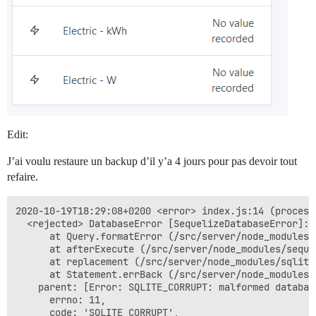
Edit:
J’ai voulu restaure un backup d’il y’a 4 jours pour pas devoir tout
refaire.
2020-10-19T18:29:08+0200 <error> index.js:14 (process
  <rejected> DatabaseError [SequelizeDatabaseError]: 
      at Query.formatError (/src/server/node_modules/
      at afterExecute (/src/server/node_modules/seque
      at replacement (/src/server/node_modules/sqlite
      at Statement.errBack (/src/server/node_modules/
    parent: [Error: SQLITE_CORRUPT: malformed databas
      errno: 11,

      code: 'SQLITE_CORRUPT',
