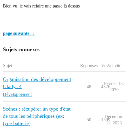
Bien vu, je vais refaire une passe là dessus
page suivante →
Sujets connexes
Sujet
Réponses
Vues
Activité
Organisation des développement
Février 18,
Gladys 4
48
4376
2020
Développement
Scènes : récupérer un type d'état
de tous les périphériques (ex:
Décembre
50
1599
type batterie)
11, 2023