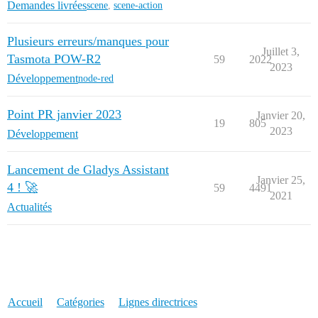
Demandes livrées
scene
,
scene-action
Plusieurs erreurs/manques pour
Juillet 3,
Tasmota POW-R2
59
2022
2023
Développement
node-red
Point PR janvier 2023
Janvier 20,
19
805
2023
Développement
Lancement de Gladys Assistant
Janvier 25,
4 ! 🚀
59
4491
2021
Actualités
Accueil
Catégories
Lignes directrices