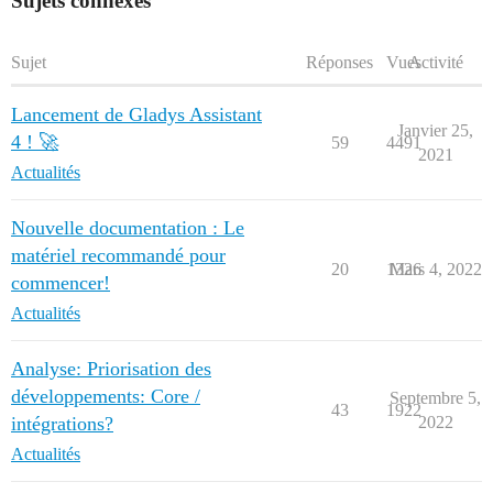
Sujets connexes
Sujet
Réponses
Vues
Activité
Lancement de Gladys Assistant
Janvier 25,
4 ! 🚀
59
4491
2021
Actualités
Nouvelle documentation : Le
matériel recommandé pour
20
1326
Mars 4, 2022
commencer!
Actualités
Analyse: Priorisation des
développements: Core /
Septembre 5,
43
1922
intégrations?
2022
Actualités