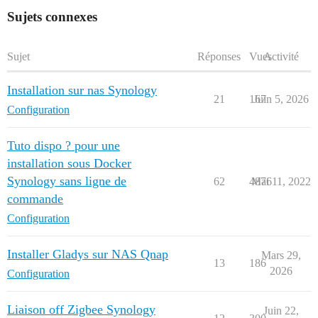
Sujets connexes
Sujet
Réponses
Vues
Activité
Installation sur nas Synology
21
167
Juin 5, 2026
Configuration
Tuto dispo ? pour une
installation sous Docker
Synology sans ligne de
62
4876
Mai 11, 2022
commande
Configuration
Installer Gladys sur NAS Qnap
Mars 29,
13
186
2026
Configuration
Liaison off Zigbee Synology
Juin 22,