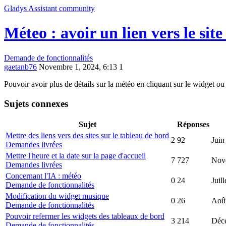
Gladys Assistant community
Méteo : avoir un lien vers le site
Demande de fonctionnalités
gaetanb76
Novembre 1, 2024, 6:13
1
Pouvoir avoir plus de détails sur la météo en cliquant sur le widget ou
Sujets connexes
Sujet
Réponses
Mettre des liens vers des sites sur le tableau de bord
2
92
Juin
Demandes livrées
Mettre l'heure et la date sur la page d'accueil
7
727
Nov
Demandes livrées
Concernant l'IA : météo
0
24
Juil
Demande de fonctionnalités
Modification du widget musique
0
26
Août
Demande de fonctionnalités
Pouvoir refermer les widgets des tableaux de bord
3
214
Déc
Demande de fonctionnalités