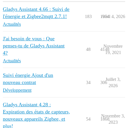
Gladys Assistant 4.66 : Suivi de
l'énergie et Zigbee2mqtt 2.7.1!
183
1354
Avril 4, 2026
Actualités
J'ai besoin de vous : Que
penses-tu de Gladys Assistant
Novembre
48
4148
4?
19, 2021
Actualités
Suivi énergie Ajout d'un
Juillet 3,
nouveau contrat
34
306
2026
Développement
Gladys Assistant 4.28 :
Expiration des états de capteurs,
Novembre 3,
nouveaux appareils Zigbee, et
54
1868
2023
plus!