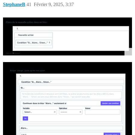
StephaneB
41
Février 9, 2025, 3:37