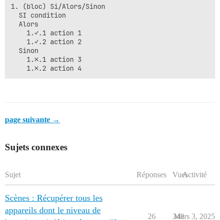
1. (bloc) Si/Alors/Sinon 

  SI condition

  Alors

    1.✓.1 action 1

    1.✓.2 action 2

  Sinon

    1.✗.1 action 3

page suivante →
Sujets connexes
Sujet
Réponses
Vues
Activité
Scènes : Récupérer tous les
appareils dont le niveau de
26
348
Mars 3, 2025