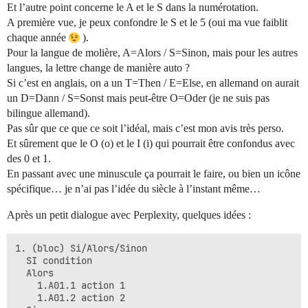
Et l’autre point concerne le A et le S dans la numérotation.
A première vue, je peux confondre le S et le 5 (oui ma vue faiblit
chaque année
).
Pour la langue de molière, A=Alors / S=Sinon, mais pour les autres
langues, la lettre change de manière auto ?
Si c’est en anglais, on a un T=Then / E=Else, en allemand on aurait
un D=Dann / S=Sonst mais peut-être O=Oder (je ne suis pas
bilingue allemand).
Pas sûr que ce que ce soit l’idéal, mais c’est mon avis très perso.
Et sûrement que le O (o) et le I (i) qui pourrait être confondus avec
des 0 et 1.
En passant avec une minuscule ça pourrait le faire, ou bien un icône
spécifique… je n’ai pas l’idée du siècle à l’instant même…
Après un petit dialogue avec Perplexity, quelques idées :
1. (bloc) Si/Alors/Sinon 

  SI condition

  Alors

    1.A01.1 action 1

    1.A01.2 action 2
