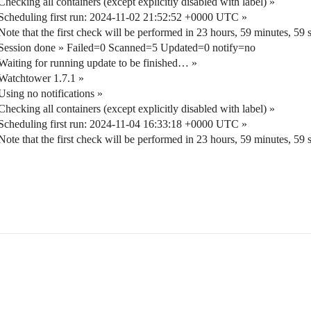
cking all containers (except explicitly disabled with label) »
cheduling first run: 2024-11-02 21:52:52 +0000 UTC »
e that the first check will be performed in 23 hours, 59 minutes, 59 
Session done » Failed=0 Scanned=5 Updated=0 notify=no
aiting for running update to be finished… »
Watchtower 1.7.1 »
ing no notifications »
cking all containers (except explicitly disabled with label) »
cheduling first run: 2024-11-04 16:33:18 +0000 UTC »
e that the first check will be performed in 23 hours, 59 minutes, 59 