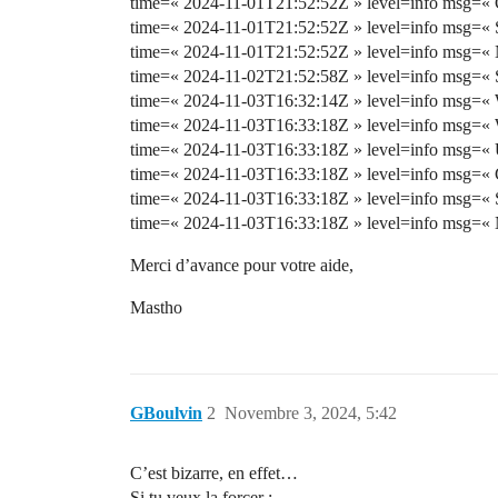
time=« 2024-11-01T21:52:52Z » level=info msg=« Che
time=« 2024-11-01T21:52:52Z » level=info msg=« S
time=« 2024-11-01T21:52:52Z » level=info msg=« Not
time=« 2024-11-02T21:52:58Z » level=info msg=« 
time=« 2024-11-03T16:32:14Z » level=info msg=« W
time=« 2024-11-03T16:33:18Z » level=info msg=« 
time=« 2024-11-03T16:33:18Z » level=info msg=« Us
time=« 2024-11-03T16:33:18Z » level=info msg=« Che
time=« 2024-11-03T16:33:18Z » level=info msg=« S
time=« 2024-11-03T16:33:18Z » level=info msg=« Not
Merci d’avance pour votre aide,
Mastho
GBoulvin
2
Novembre 3, 2024, 5:42
C’est bizarre, en effet…
Si tu veux la forcer :