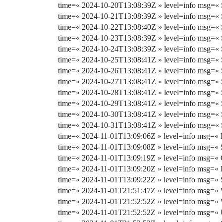
time=« 2024-10-20T13:08:39Z » level=info msg=« 
time=« 2024-10-21T13:08:39Z » level=info msg=« 
time=« 2024-10-22T13:08:40Z » level=info msg=« 
time=« 2024-10-23T13:08:39Z » level=info msg=« 
time=« 2024-10-24T13:08:39Z » level=info msg=« 
time=« 2024-10-25T13:08:41Z » level=info msg=« 
time=« 2024-10-26T13:08:41Z » level=info msg=« 
time=« 2024-10-27T13:08:41Z » level=info msg=« 
time=« 2024-10-28T13:08:41Z » level=info msg=« 
time=« 2024-10-29T13:08:41Z » level=info msg=« 
time=« 2024-10-30T13:08:41Z » level=info msg=« 
time=« 2024-10-31T13:08:41Z » level=info msg=« 
time=« 2024-11-01T13:09:06Z » level=info msg=« 
time=« 2024-11-01T13:09:08Z » level=info msg=« 
time=« 2024-11-01T13:09:19Z » level=info msg=« C
time=« 2024-11-01T13:09:20Z » level=info msg=«
time=« 2024-11-01T13:09:22Z » level=info msg=« 
time=« 2024-11-01T21:51:47Z » level=info msg=« W
time=« 2024-11-01T21:52:52Z » level=info msg=« 
time=« 2024-11-01T21:52:52Z » level=info msg=« Us