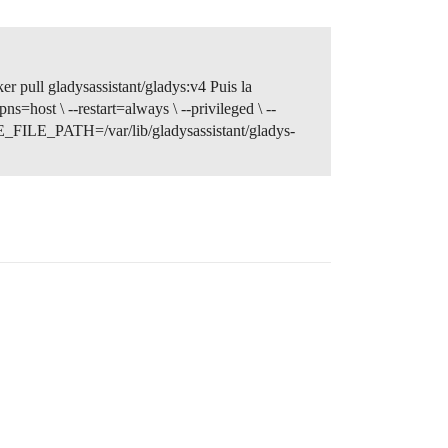
er pull gladysassistant/gladys:v4 Puis la
s=host \ --restart=always \ --privileged \ --
FILE_PATH=/var/lib/gladysassistant/gladys-