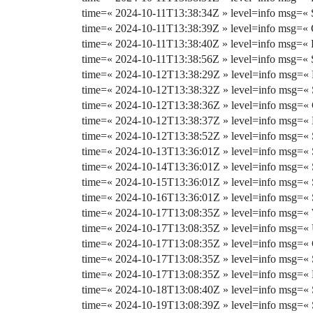
time=« 2024-10-11T13:38:34Z » level=info msg=«
time=« 2024-10-11T13:38:39Z » level=info msg=« C
time=« 2024-10-11T13:38:40Z » level=info msg=«
time=« 2024-10-11T13:38:56Z » level=info msg=« 
time=« 2024-10-12T13:38:29Z » level=info msg=« F
time=« 2024-10-12T13:38:32Z » level=info msg=«
time=« 2024-10-12T13:38:36Z » level=info msg=« C
time=« 2024-10-12T13:38:37Z » level=info msg=«
time=« 2024-10-12T13:38:52Z » level=info msg=« 
time=« 2024-10-13T13:36:01Z » level=info msg=« 
time=« 2024-10-14T13:36:01Z » level=info msg=« 
time=« 2024-10-15T13:36:01Z » level=info msg=« 
time=« 2024-10-16T13:36:01Z » level=info msg=« 
time=« 2024-10-17T13:08:35Z » level=info msg=« 
time=« 2024-10-17T13:08:35Z » level=info msg=« U
time=« 2024-10-17T13:08:35Z » level=info msg=« Che
time=« 2024-10-17T13:08:35Z » level=info msg=« S
time=« 2024-10-17T13:08:35Z » level=info msg=« Not
time=« 2024-10-18T13:08:40Z » level=info msg=« 
time=« 2024-10-19T13:08:39Z » level=info msg=« 