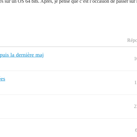
s sur un OS 64 bits. Après, je pense que c’est l’occasion de passer su
Répo
puis la dernière maj
1
ées
1
2