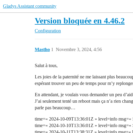
Gladys Assistant community
Version bloquée en 4.46.2
Configuration
Mastho
1
Novembre 3, 2024, 4:56
Salut à tous,
Les joies de la paternité ne me laissant plus beaucou
espérant trouver un peu de temps pour m’y replong
En attendant, je voulais vous demander un peu d’aide
J’ai seulement tenté un reboot mais ça n’a rien chan
parle pas beaucoup…
time=« 2024-10-09T13:36:01Z » level=info msg=« 
time=« 2024-10-10T13:36:01Z » level=info msg=« 
time=« 2024-10-11T13:38:31Z » level=info msg=« F