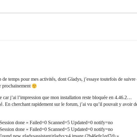
p de temps pour mes activités, dont Gladys, j’essaye toutefois de suivre 
er prochainement
 car j’ai l’impression que mon installation reste bloquée en 4.46.2…
gé. En cherchant rapidement sur le forum, j’ai vu qu’il pouvait y avoir
Session done » Failed=0 Scanned=5 Updated=0 notify=no
Session done » Failed=0 Scanned=5 Updated=0 notify=no
ound new gladysassistant/gladys:v4 image (2b46efe1ed7d) »