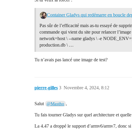
Container Gladys qui redémarre en boucle dep
Pas sûr de l’efficacité mais as-tu essayé de supp
commande qui vient du site pour relancer l’image do
network=host \ --name gladys \ -e NODE_ENV=p
production.db \ …
Tu n’avais pas lancé une image de test?
pierre-gilles
3
Novembre 4, 2024, 8:12
Salut
,
@Mastho
Tu fais tourner Gladys sur quel architecture et quell
La 4.47 a droppé le support d’armv6/armv7, donc si tu