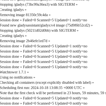
 Stopping /gladys (73bc99a36ea3) with SIGTERM »
reating /gladys »
 Removing image 81350c59c4da »
Session done » Failed=0 Scanned=5 Updated=1 notify=no
ound new gladysassistant/gladys:v4 image (75d9f6b52cd2) »
 Stopping /gladys (50211d02d0bb) with SIGTERM »
reating /gladys »
 Removing image 2b46efe1ed7d »
Session done » Failed=0 Scanned=5 Updated=1 notify=no
Session done » Failed=0 Scanned=5 Updated=0 notify=no
Session done » Failed=0 Scanned=5 Updated=0 notify=no
Session done » Failed=0 Scanned=5 Updated=0 notify=no
Session done » Failed=0 Scanned=5 Updated=0 notify=no
Watchtower 1.7.1 »
sing no notifications »
cking all containers (except explicitly disabled with label) »
cheduling first run: 2024-10-18 13:08:35 +0000 UTC »
e that the first check will be performed in 23 hours, 59 minutes, 59 
Session done » Failed=0 Scanned=5 Updated=0 notify=no
Session done » Failed=0 Scanned=5 Updated=0 notify=no