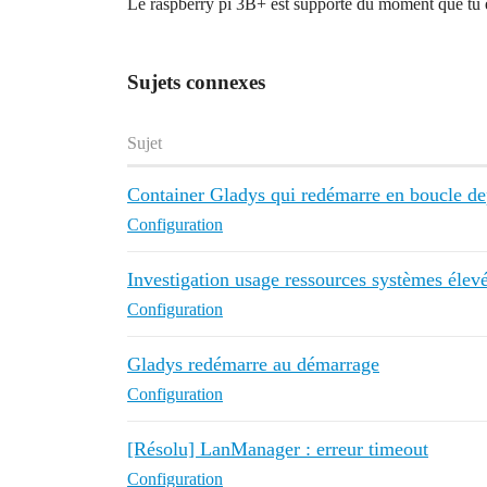
Le raspberry pi 3B+ est supporté du moment que tu e
Sujets connexes
Sujet
Container Gladys qui redémarre en boucle de
Configuration
Investigation usage ressources systèmes élev
Configuration
Gladys redémarre au démarrage
Configuration
[Résolu] LanManager : erreur timeout
Configuration