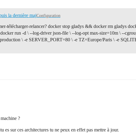
uis la dernière maj
Configuration
rimer-télécharger-relancer? docker stop gladys && docker rm gladys dock
cker run -d \ --log-driver json-file \ --log-opt max-size=10m \ --cgroupn
roduction \ -e SERVER_PORT=80 \ -e TZ=Europe/Paris \ -e SQLITE_
e machine ?
 es sur ces architectures tu ne peux en effet pas mettre à jour.