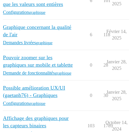
6
101
que les valeurs sont entières
2025
Configuration
graphique
Graphique concernant la qualité
Février 14,
de l'air
6
118
2025
Demandes livrées
graphique
Pouvoir zoomer sur les
Janvier 28,
graphiques sur mobile et tablette
0
28
2025
Demande de fonctionnalités
graphique
Possible amélioration UX/UI
Janvier 28,
(gaetanb76) - Graphiques
0
30
2025
Configuration
graphique
Affichage des graphiques pour
Octobre 14,
les capteurs binaires
103
1789
2024