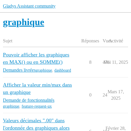
Gladys Assistant community
graphique
Sujet
Réponses
Vues
Activité
Pouvoir afficher les graphiques
en MAX() ou en SOMME()
8
476
Mai 11, 2025
Demandes livrées
graphique
,
dashboard
Afficher la valeur min/max dans
un graphique
Mars 17,
0
24
2025
Demande de fonctionnalités
graphique
,
feature-request-ux
Valeurs décimales ".00" dans
l'ordonnée des graphiques alors
Février 28,