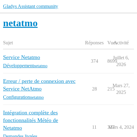
Gladys Assistant community
netatmo
Sujet
Réponses
Vues
Activité
Service Netatmo
Juillet 6,
374
8699
2026
Développement
netatmo
Erreur / perte de connexion avec
Mars 27,
Service NetAtmo
28
215
2025
Configuration
netatmo
Intégration complète des
fonctionnalités Météo de
11
327
Mars 4, 2024
Netatmo
Demandes livrées