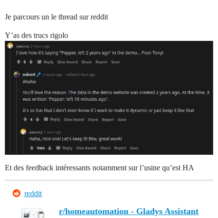
Je parcours un le thread sur reddit
Y’as des trucs rigolo
Et des feedback intéressants notamment sur l’usine qu’est HA
reddit
r/homeautomation - Gladys Assistant