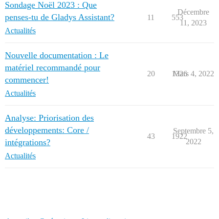
Sondage Noël 2023 : Que
Décembre
penses-tu de Gladys Assistant?
11
553
11, 2023
Actualités
Nouvelle documentation : Le
matériel recommandé pour
20
1326
Mars 4, 2022
commencer!
Actualités
Analyse: Priorisation des
développements: Core /
Septembre 5,
43
1922
intégrations?
2022
Actualités