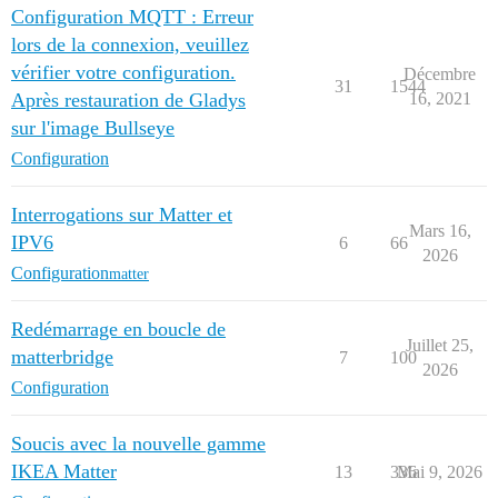
Configuration MQTT : Erreur
lors de la connexion, veuillez
vérifier votre configuration.
Décembre
31
1544
Après restauration de Gladys
16, 2021
sur l'image Bullseye
Configuration
Interrogations sur Matter et
Mars 16,
IPV6
6
66
2026
Configuration
matter
Redémarrage en boucle de
Juillet 25,
matterbridge
7
100
2026
Configuration
Soucis avec la nouvelle gamme
IKEA Matter
13
336
Mai 9, 2026