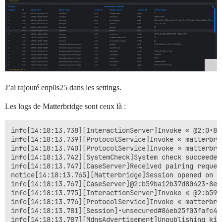
J’ai rajouté enp0s25 dans les settings.
Les logs de Matterbridge sont ceux là :
info[14:18:13.738][InteractionServer]Invoke « @2:0•8e
info[14:18:13.739][ProtocolService]Invoke « matterbri
info[14:18:13.740][ProtocolService]Invoke » matterbri
info[14:18:13.742][SystemCheck]System check succeeded

info[14:18:13.747][CaseServer]Received pairing reques
notice[14:18:13.765][Matterbridge]Session opened on s
info[14:18:13.767][CaseServer]@2:b59ba12b37d80423•8e7
info[14:18:13.775][InteractionServer]Invoke « @2:b59b
info[14:18:13.776][ProtocolService]Invoke « matterbri
info[14:18:13.781][Session]•unsecured#86eb25f03fafc4af
info[14:18:13.787][MdnsAdvertisement]Unpublishing kin