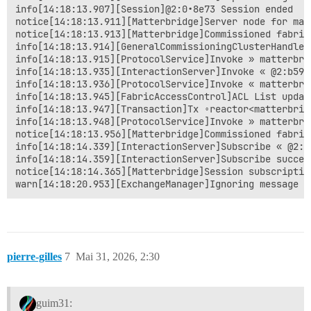
info[14:18:13.907][Session]@2:0•8e73 Session ended

notice[14:18:13.911][Matterbridge]Server node for mat
notice[14:18:13.913][Matterbridge]Commissioned fabric
info[14:18:13.914][GeneralCommissioningClusterHandler
info[14:18:13.915][ProtocolService]Invoke » matterbri
info[14:18:13.935][InteractionServer]Invoke « @2:b59b
info[14:18:13.936][ProtocolService]Invoke « matterbri
info[14:18:13.945][FabricAccessControl]ACL List updat
info[14:18:13.947][Transaction]Tx ◦reactor<matterbrid
info[14:18:13.948][ProtocolService]Invoke » matterbri
notice[14:18:13.956][Matterbridge]Commissioned fabric
info[14:18:14.339][InteractionServer]Subscribe « @2:b
info[14:18:14.359][InteractionServer]Subscribe succes
notice[14:18:14.365][Matterbridge]Session subscriptio
pierre-gilles
7
Mai 31, 2026, 2:30
guim31: