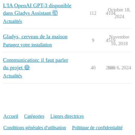
L'IA OpenAI GPT-3 disponible
Octobre 18,
dans Gladys Assistant 🤯
112
4104
2024
Actualités
Gladys, cerveau de la maison
Novembre
9
4519
16, 2018
Partagez votre installation
Communication: il faut parler
du projet 😄
40
2080
Juin 6, 2024
Actualités
Accueil
Catégories
Lignes directrices
Conditions générales d'utilisation
Politique de confidentialité