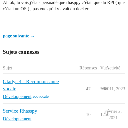
Ah ok, tu vois j’étais persuadé que rhasppy c’était que du RPI ( que
c’était un OS ) , pas vue qu’il y’avait du docker.
page suivante →
Sujets connexes
Sujet
Réponses
Vues
Activité
Gladys 4 - Reconnaissance
vocale
47
5560
Mai 11, 2023
Développement
recovocale
Service Rhasspy
Février 2,
10
1250
2021
Développement