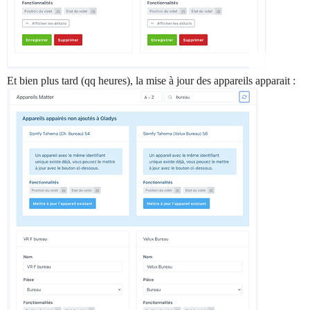
Et bien plus tard (qq heures), la mise à jour des appareils apparait :