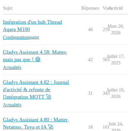
Sujet
Réponses
Vues
Activité
Intégration d'un hub Thread
Mars 20,
Aqara M100
46
259
2026
Configuration
matter
Gladys Assistant 4.58: Matter,
Juillet 17,
mais pas que ! 😄
42
563
2025
Actualités
Gladys Assistant 4.82 : Journal
d'activité & refonte de
Juillet 19,
31
343
l'intégration MQTT 🚀
2026
Actualités
Gladys Assistant 4.80 : Matter,
Juin 24,
Netatmo, Tuya et IA 🚀
18
161
2026