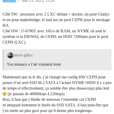
mutmut
7
Juin 13, 2025, 12:20
Côté SW : proxmox avec 2 LXC debian + docker, un pour Gladys
et un pour matterbridge, le tout sur un pool CEPH pour le stockage
HA.
Côté HW : i7-6700T avec 16Go de RAM, un NVME où sont le
système et la DB/WAL de CEPH, un HDD 7200rpm pour le pool
CEPH (LXC).
pierre-gilles:
Ton instance a l’air vraiment lente
Maintenant que tu le dis, j’ai changé ma config HW CEPH pour
passer d’un seul SSD M.2 SATA à l’actuel NVME+HDD il y a peu
de temps et effectivement, ça semble être plus (beaucoup) plus lent
(je passais de 40000iops à 220iops)
Bon, il faut que j’étudie de nouveau l’ensemble car CEPH
m’attaquait fortement le durée du SSD SATA, il faut peut-être que
j’en mette un plus gros pour qu’il tienne plus longtemps.