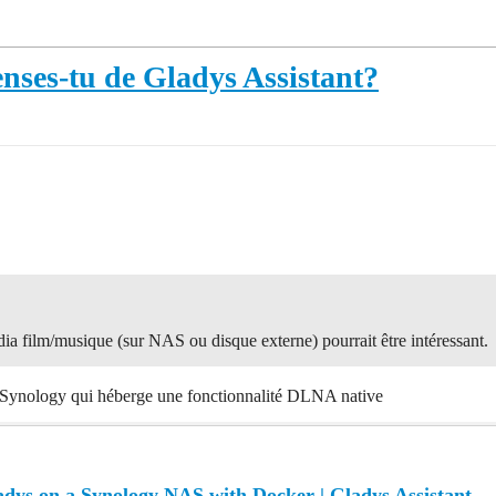
nses-tu de Gladys Assistant?
dia film/musique (sur NAS ou disque externe) pourrait être intéressant.
ème Synology qui héberge une fonctionnalité DLNA native
dys on a Synology NAS with Docker | Gladys Assistant