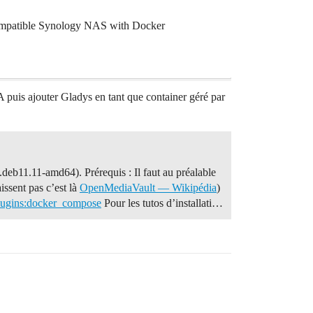
 a compatible Synology NAS with Docker
 puis ajouter Gladys en tant que container géré par
eb11.11-amd64). Prérequis : Il faut au préalable
ssent pas c’est là
OpenMediaVault — Wikipédia
)
lugins:docker_compose
Pour les tutos d’installati…