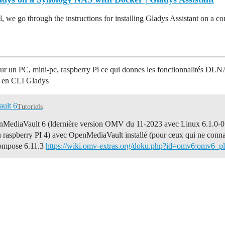
ial, we go through the instructions for installing Gladys Assistant on
ur un PC, mini-pc, raspberry Pi ce qui donnes les fonctionnalités DLNA
u en CLI Gladys
ault 6
Tutoriels
nMediaVault 6 (ldernière version OMV du 11-2023 avec Linux 6.1.0-0.d
 raspberry PI 4) avec OpenMediaVault installé (pour ceux qui ne connai
-compose 6.11.3
https://wiki.omv-extras.org/doku.php?id=omv6:omv6_p