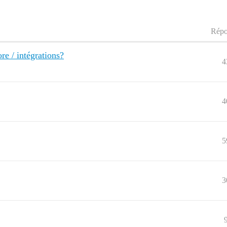
Répo
re / intégrations?
4
4
5
3