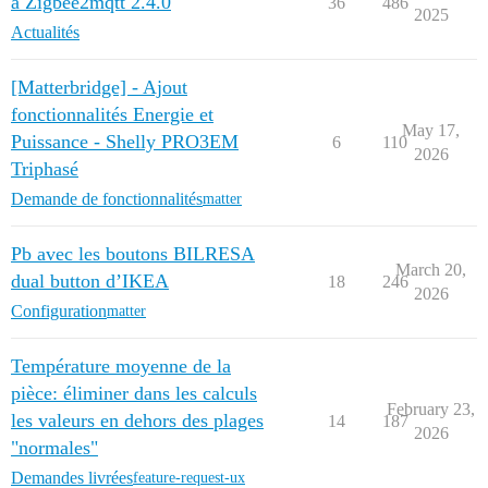
à Zigbee2mqtt 2.4.0
36
486
2025
Actualités
[Matterbridge] - Ajout
fonctionnalités Energie et
May 17,
Puissance - Shelly PRO3EM
6
110
2026
Triphasé
Demande de fonctionnalités
matter
Pb avec les boutons BILRESA
March 20,
dual button d’IKEA
18
246
2026
Configuration
matter
Température moyenne de la
pièce: éliminer dans les calculs
February 23,
les valeurs en dehors des plages
14
187
2026
"normales"
Demandes livrées
feature-request-ux