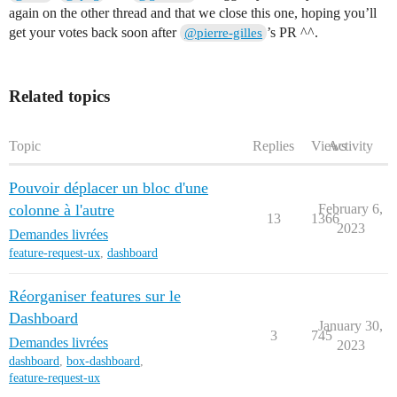
again on the other thread and that we close this one, hoping you’ll
get your votes back soon after
’s PR ^^.
@pierre-gilles
Related topics
Topic
Replies
Views
Activity
Pouvoir déplacer un bloc d'une
colonne à l'autre
February 6,
13
1366
2023
Demandes livrées
feature-request-ux
,
dashboard
Réorganiser features sur le
Dashboard
January 30,
3
745
Demandes livrées
2023
dashboard
,
box-dashboard
,
feature-request-ux