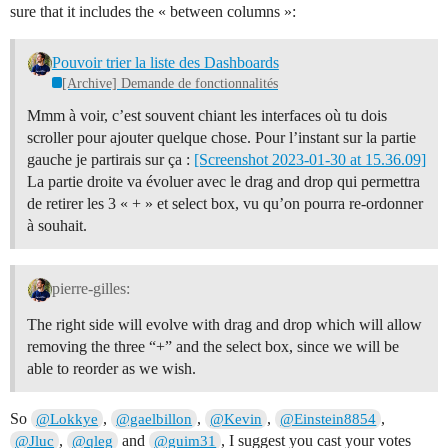
sure that it includes the « between columns »:
Pouvoir trier la liste des Dashboards
[Archive] Demande de fonctionnalités
Mmm à voir, c’est souvent chiant les interfaces où tu dois
scroller pour ajouter quelque chose. Pour l’instant sur la partie
gauche je partirais sur ça :
[Screenshot 2023-01-30 at 15.36.09]
La partie droite va évoluer avec le drag and drop qui permettra
de retirer les 3 « + » et select box, vu qu’on pourra re-ordonner
à souhait.
pierre-gilles:
The right side will evolve with drag and drop which will allow
removing the three “+” and the select box, since we will be
able to reorder as we wish.
So
,
,
,
,
@Lokkye
@gaelbillon
@Kevin
@Einstein8854
,
and
, I suggest you cast your votes
@Jluc
@qleg
@guim31