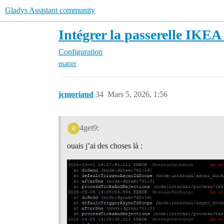
Gladys Assistant community
Intégrer la passerelle IKE
Configuration
matter
jcmoriaud
34
Mars 5, 2026, 1:56
4get9:
ouais j’ai des choses là :