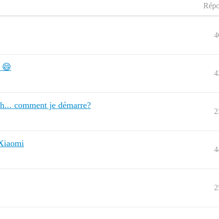
Répo
4
! 😄
4
uh... comment je démarre?
2
 Xiaomi
4
2