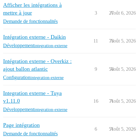
Afficher les intégrations à
mettre à jour
3
27
Août 6, 2026
Demande de fonctionnalités
Intégration externe - Daikin
11
73
Août 5, 2026
Développement
integration-externe
Intégration externe - Overkiz :
ajout ballon atlantic
9
58
Août 5, 2026
Configuration
integration-externe
Integration externe - Tuya
v1.11.0
16
71
Août 5, 2026
Développement
integration-externe
Page intégration
6
51
Août 5, 2026
Demande de fonctionnalités