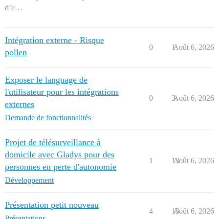
d’e…
Intégration externe - Risque
0
1
Août 6, 2026
pollen
Exposer le language de
l'utilisateur pour les intégrations
0
3
Août 6, 2026
externes
Demande de fonctionnalités
Projet de télésurveillance à
domicile avec Gladys pour des
1
13
Août 6, 2026
personnes en perte d'autonomie
Développement
Présentation petit nouveau
4
13
Août 6, 2026
Présentations