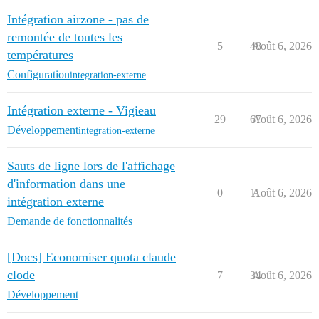
Intégration airzone - pas de
remontée de toutes les
5
48
Août 6, 2026
températures
Configuration
integration-externe
Intégration externe - Vigieau
29
67
Août 6, 2026
Développement
integration-externe
Sauts de ligne lors de l'affichage
d'information dans une
0
11
Août 6, 2026
intégration externe
Demande de fonctionnalités
[Docs] Economiser quota claude
clode
7
34
Août 6, 2026
Développement