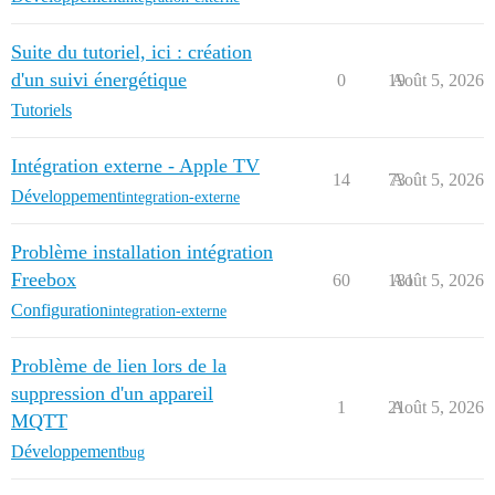
Suite du tutoriel, ici : création
d'un suivi énergétique
0
19
Août 5, 2026
Tutoriels
Intégration externe - Apple TV
14
73
Août 5, 2026
Développement
integration-externe
Problème installation intégration
Freebox
60
181
Août 5, 2026
Configuration
integration-externe
Problème de lien lors de la
suppression d'un appareil
1
21
Août 5, 2026
MQTT
Développement
bug