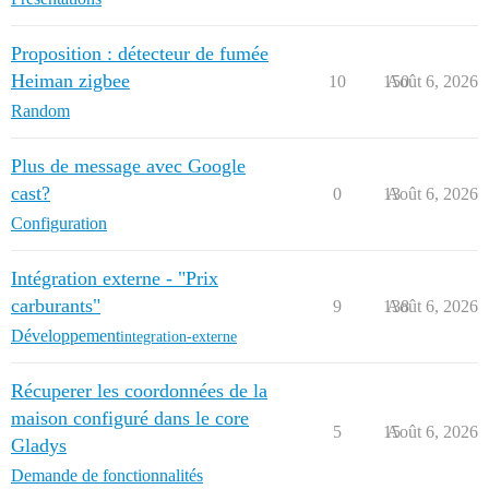
Proposition : détecteur de fumée
Heiman zigbee
10
150
Août 6, 2026
Random
Plus de message avec Google
cast?
0
13
Août 6, 2026
Configuration
Intégration externe - "Prix
carburants"
9
138
Août 6, 2026
Développement
integration-externe
Récuperer les coordonnées de la
maison configuré dans le core
5
15
Août 6, 2026
Gladys
Demande de fonctionnalités