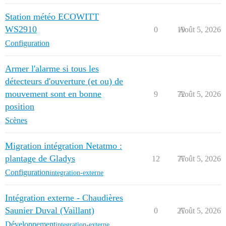
Station météo ECOWITT
WS2910
0
19
Août 5, 2026
Configuration
Armer l'alarme si tous les
détecteurs d'ouverture (et ou) de
mouvement sont en bonne
9
72
Août 5, 2026
position
Scènes
Migration intégration Netatmo :
plantage de Gladys
12
77
Août 5, 2026
Configuration
integration-externe
Intégration externe - Chaudières
Saunier Duval (Vaillant)
0
27
Août 5, 2026
Développement
integration-externe