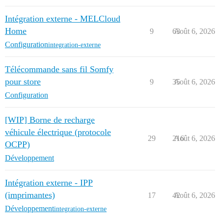
Intégration externe - MELCloud
Home
9
63
Août 6, 2026
Configuration
integration-externe
Télécommande sans fil Somfy
pour store
9
35
Août 6, 2026
Configuration
[WIP] Borne de recharge
véhicule électrique (protocole
29
216
Août 6, 2026
OCPP)
Développement
Intégration externe - IPP
(imprimantes)
17
42
Août 6, 2026
Développement
integration-externe