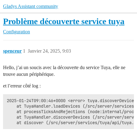
Gladys Assistant community
Problème découverte service tuya
Configuration
spenceur
1
Janvier 24, 2025, 9:03
Hello, j’ai un soucis avec la découverte du service Tuya, elle ne
trouve aucun périphérique.
et l’erreur côté log :
2025-01-24T09:00:46+0000 <error> tuya.discoverDevices
    at TuyaHandler.loadDevices (/src/server/services/
    at processTicksAndRejections (node:internal/proce
    at TuyaHandler.discoverDevices (/src/server/servi