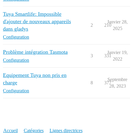
Tuya Smartlife: Impossible
d'ajouter de nouveaux appareils
Janvier 28,
2
210
dans gladys
2025
Configuration
Problème intégration Tasmota
Janvier 19,
3
331
2022
Configuration
Equipement Tuya non pris en
Septembre
charge
8
377
28, 2023
Configuration
Accueil
Catégories
Lignes directrices