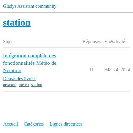
Gladys Assistant community
station
Sujet
Réponses
Vues
Activité
Intégration complète des
fonctionnalités Météo de
11
327
Mars 4, 2024
Netatmo
Demandes livrées
netatmo
,
météo
,
station
Accueil
Catégories
Lignes directrices