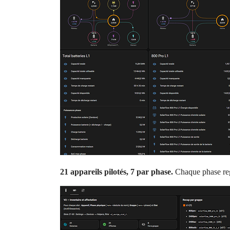
21 appareils pilotés, 7 par phase.
Chaque phase reg