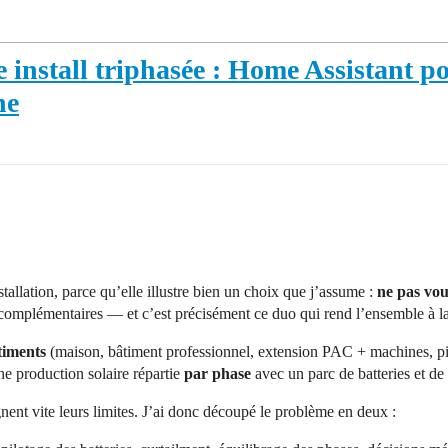
e install triphasée : Home Assistant p
ne
tallation, parce qu’elle illustre bien un choix que j’assume :
ne pas voul
t complémentaires — et c’est précisément ce duo qui rend l’ensemble à l
timents
(maison, bâtiment professionnel, extension PAC + machines, pi
une production solaire répartie
par phase
avec un parc de batteries et d
nent vite leurs limites. J’ai donc découpé le problème en deux :