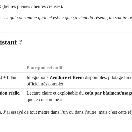
C
(heures pleines / heures creuses).
nt :
« qui consomme quoi, et est-ce que ça vient du réseau, du solaire ou
stant ?
Pourquoi cet outil
) + bilan
Intégrations
Zendure
et
Beem
disponibles, pilotage fin 
officiel très complet
ion réelle
,
Lecture claire et exploitable du
coût par bâtiment/usag
que je consomme »
e.
J’ai essayé de tout mettre dans l’un ou dans l’autre, mais c’est cette r