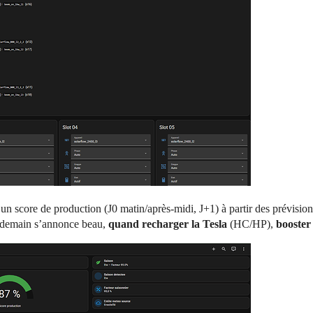
n score de production (J0 matin/après-midi, J+1) à partir des prévisions
endemain s’annonce beau,
quand recharger la Tesla
(HC/HP),
booster