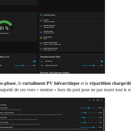
ss-phase
, le
curtailment PV hiérarchique
et la
répartition charge/d
 majorité de ces vues « moteur » hors du post pour ne pas noyer tout le m