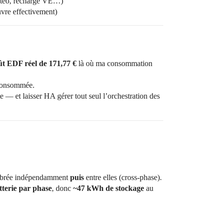
 météo, recharge VE…)
uvre effectivement)
ût EDF réel de 171,77 €
là où ma consommation
 consommée.
te — et laisser HA gérer tout seul l’orchestration des
ilibrée indépendamment
puis
entre elles (cross-phase).
terie par phase
, donc
~47 kWh de stockage
au