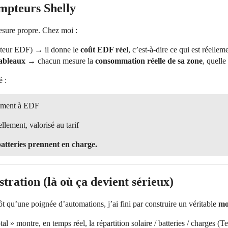
ompteurs Shelly
esure propre. Chez moi :
teur EDF) → il donne le
coût EDF réel
, c’est-à-dire ce qui est réellem
tableaux
→ chacun mesure la
consommation réelle de sa zone
, quelle
é :
aiment à EDF
lement, valorisé au tarif
 batteries prennent en charge.
tration (là où ça devient sérieux)
tôt qu’une poignée d’automations, j’ai fini par construire un véritable
mo
l » montre, en temps réel, la répartition solaire / batteries / charges (