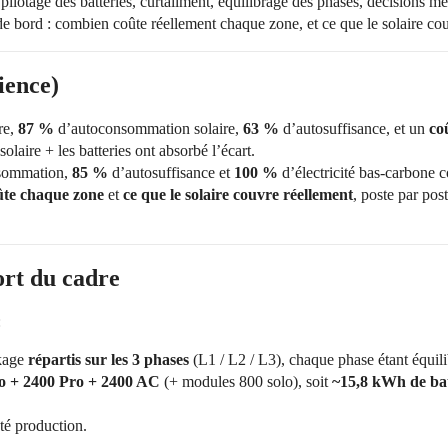
 pilotage des batteries, curtailment, équilibrage des phases, décisions
de bord : combien coûte réellement chaque zone, et ce que le solaire co
ience)
re,
87 %
d’autoconsommation solaire,
63 %
d’autosuffisance, et un
co
solaire + les batteries ont absorbé l’écart.
sommation,
85 %
d’autosuffisance et
100 %
d’électricité bas-carbone
ûte chaque zone
et
ce que le solaire couvre réellement
, poste par pos
sort du cadre
:
ckage
répartis sur les 3 phases
(L1 / L2 / L3), chaque phase étant équ
o + 2400 Pro + 2400 AC
(+ modules 800 solo), soit
~15,8 kWh de bat
é production.