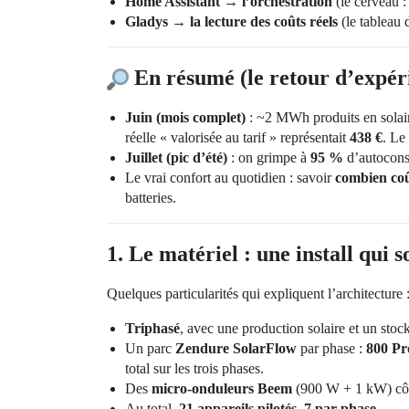
Home Assistant → l’orchestration
(le cerveau :
Gladys → la lecture des coûts réels
(le tableau 
En résumé (le retour d’expér
Juin (mois complet)
: ~2 MWh produits en solai
réelle « valorisée au tarif » représentait
438 €
. Le 
Juillet (pic d’été)
: on grimpe à
95 %
d’autocon
Le vrai confort au quotidien : savoir
combien co
batteries.
1. Le matériel : une install qui 
Quelques particularités qui expliquent l’architecture 
Triphasé
, avec une production solaire et un sto
Un parc
Zendure SolarFlow
par phase :
800 Pr
total sur les trois phases.
Des
micro-onduleurs Beem
(900 W + 1 kW) côt
Au total,
21 appareils pilotés
,
7 par phase
.