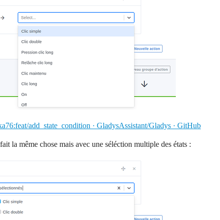
a76:feat/add_state_condition · GladysAssistant/Gladys · GitHub
fait la même chose mais avec une séléction multiple des états :