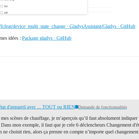
6:feat/device_multi_state_change · GladysAssistant/Gladys · GitHub
 mes idées :
Package gladys · GitHub
état d'appareil avec ... TOUT ou RIEN
Demande de fonctionnalités
r mes scènes de chauffage, je m’aperçois qu’il faut absolument indiquer u
t. Dans mon exemple, il faut que je crée 6 déclencheurs Changement d'éta
 on ne choisit rien, alors ça prenne en compte n’importe quel changemen