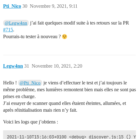
Pti_Nico
30
Novembre 9, 2021, 9:11
j’ai fait quelques modif suite à tes retours sur la PR
@Legw4nn
#715
.
Pourrais-tu tester à nouveau ?
Legw4nn
31
Novembre 10, 2021, 2:20
Hello !
je viens d’effectuer le test et j’ai toujours le
@Pti_Nico
même problème, mes lumières remontent bien mais elles ne sont pas
prises en charge.
J’ai essayer de scanner quand elles étaient éteintes, allumées, et
après réinitialisation mais rien n’y fait.
Voici les logs que j’obtiens :
2021-11-10T15:16:03+0100 <debug> discover.js:15 () Ye