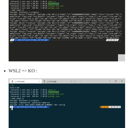
WSL2 => KO :