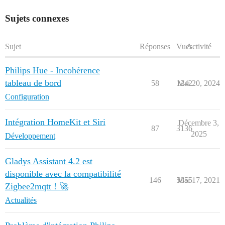
Sujets connexes
Sujet
Réponses
Vues
Activité
Philips Hue - Incohérence
tableau de bord
58
1242
Mai 20, 2024
Configuration
Intégration HomeKit et Siri
Décembre 3,
87
3136
2025
Développement
Gladys Assistant 4.2 est
disponible avec la compatibilité
146
5855
Mai 17, 2021
Zigbee2mqtt ! 🚀
Actualités