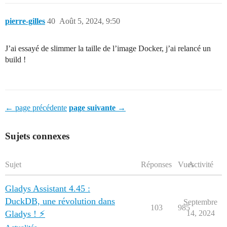
pierre-gilles
40
Août 5, 2024, 9:50
J’ai essayé de slimmer la taille de l’image Docker, j’ai relancé un
build !
← page précédente
page suivante →
Sujets connexes
Sujet
Réponses
Vues
Activité
Gladys Assistant 4.45 :
DuckDB, une révolution dans
Septembre
103
985
Gladys ! ⚡
14, 2024