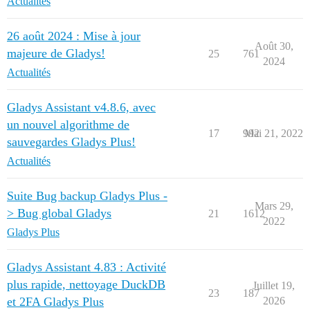
Actualités
26 août 2024 : Mise à jour
Août 30,
majeure de Gladys!
25
761
2024
Actualités
Gladys Assistant v4.8.6, avec
un nouvel algorithme de
17
992
Mai 21, 2022
sauvegardes Gladys Plus!
Actualités
Suite Bug backup Gladys Plus -
Mars 29,
> Bug global Gladys
21
1612
2022
Gladys Plus
Gladys Assistant 4.83 : Activité
plus rapide, nettoyage DuckDB
Juillet 19,
23
187
et 2FA Gladys Plus
2026