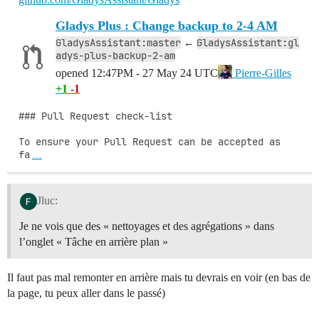
Gladys Plus : Change backup to 2-4 AM
GladysAssistant:master
GladysAssistant:gl
←
adys-plus-backup-2-am
opened
12:47PM - 27 May 24 UTC
Pierre-Gilles
+1
-1
### Pull Request check-list

To ensure your Pull Request can be accepted as 
fa
…
Jluc:
Je ne vois que des « nettoyages et des agrégations » dans
l’onglet « Tâche en arrière plan »
Il faut pas mal remonter en arrière mais tu devrais en voir (en bas de
la page, tu peux aller dans le passé)