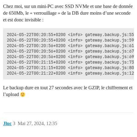
Chez moi, sur un mini-PC avec SSD NVMe et une base de donnée
de 650Mb, le « verrouillage » de la DB dure moins d’une seconde
et est donc invisible :
2024-05-22T00:20:55+0200 <info> gateway.backup.js:55 
2024-05-22T00:20:55+0200 <info> gateway.backup.js:59 
2024-05-22T00:20:56+0200 <info> gateway.backup.js:61 
2024-05-22T00:20:56+0200 <info> gateway.backup.js:67 
2024-05-22T00:20:56+0200 <info> gateway.backup.js:69 
2024-05-22T00:21:15+0200 <info> gateway.backup.js:73 
2024-05-22T00:21:15+0200 <info> gateway.backup.js:80 
Le backup dure en tout 27 secondes avec le GZIP, le chiffrement et
l’upload
Jluc
3
Mai 27, 2024, 12:35