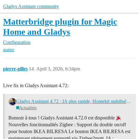
Gladys Assistant community
Matterbridge plugin for Magic
Home and Gladys
Configuration
matter
pierre-gilles
14
April 3, 2026, 6:34pm
Live fix in Gladys Assistant 4.72:
Gladys Assistant 4.72 : IA plus rapide, Homekit stabilisé et plein de correctifs
Actualités
Bonsoir à tous ! Gladys Assistant 4.72.0 est disponible
Nouvelles fonctionnalités Zigbee : Support du double on/off
pour bouton IKEA BILRESA Le bouton IKEA BILRESA est
maintenant pleinement supporté via Zigbee2mqtt. IA :