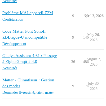
Actualités
Problème MAJ appareil Z2M
9
120
April 3, 2026
Configuration
Code Matter Pont Sonoff
May 26,
ZBBrigde-U incompatible
9
146
2025
Développement
Gladys Assistant 4.61 : Passage
August 2,
à Zigbee2mqtt 2.4.0
36
486
2025
Actualités
Matter - Climatiseur : Gestion
July 30,
des modes
9
174
2026
Demandes livrées
intégration
,
matter