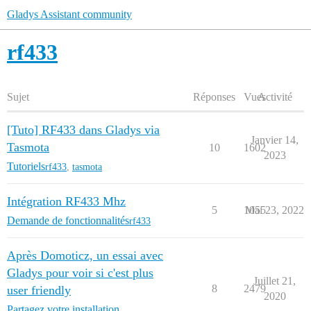
Gladys Assistant community
rf433
Sujet
Réponses
Vues
Activité
[Tuto] RF433 dans Gladys via
Janvier 14,
Tasmota
10
1602
2023
Tutoriels
rf433
,
tasmota
Intégration RF433 Mhz
5
1055
Mai 23, 2022
Demande de fonctionnalités
rf433
Après Domoticz, un essai avec
Gladys pour voir si c'est plus
Juillet 21,
8
2479
user friendly
2020
Partagez votre installation