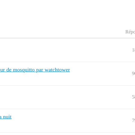
Répo
1
ur de mosquitto par watchtower
9
5
a nuit
7