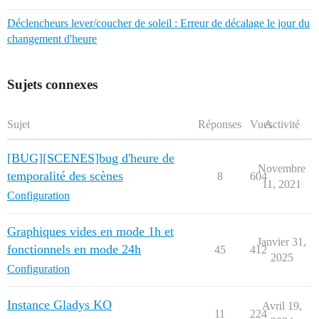
Déclencheurs lever/coucher de soleil : Erreur de décalage le jour du
changement d'heure
Sujets connexes
Sujet
Réponses
Vues
Activité
[BUG][SCENES]bug d'heure de
Novembre
temporalité des scènes
8
604
11, 2021
Configuration
Graphiques vides en mode 1h et
Janvier 31,
fonctionnels en mode 24h
45
412
2025
Configuration
Instance Gladys KO
Avril 19,
11
224