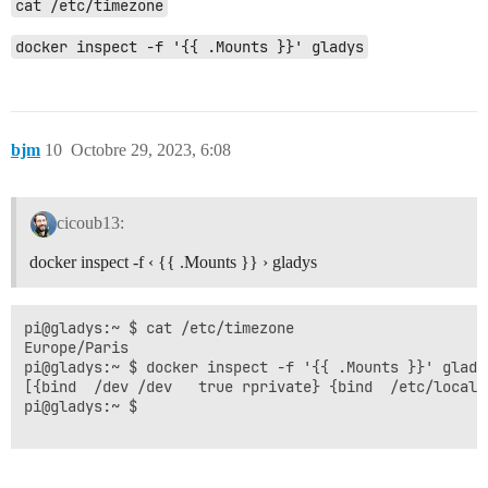
cat /etc/timezone
docker inspect -f '{{ .Mounts }}' gladys
bjm
10
Octobre 29, 2023, 6:08
cicoub13:
docker inspect -f ‹ {{ .Mounts }} › gladys
pi@gladys:~ $ cat /etc/timezone

Europe/Paris

pi@gladys:~ $ docker inspect -f '{{ .Mounts }}' gladys
[{bind  /dev /dev   true rprivate} {bind  /etc/localt
pi@gladys:~ $ 
