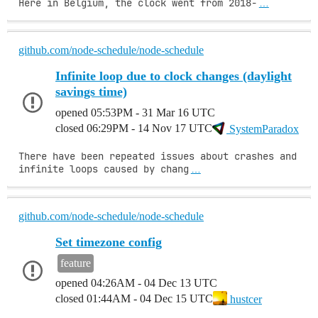
Here in Belgium, the clock went from 2018-
…
github.com/node-schedule/node-schedule
Infinite loop due to clock changes (daylight
savings time)
opened
05:53PM - 31 Mar 16 UTC
closed
06:29PM - 14 Nov 17 UTC
SystemParadox
There have been repeated issues about crashes and 
infinite loops caused by chang
…
github.com/node-schedule/node-schedule
Set timezone config
feature
opened
04:26AM - 04 Dec 13 UTC
closed
01:44AM - 04 Dec 15 UTC
hustcer