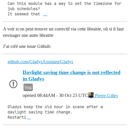
Can this module has a way to set the timezone for 
job schedules?

It seemed that 
…
A voir si on peut trouver un correctif via cette librairie, où si il faut
envisager une autre librairie
J’ai créé une issue Github:
github.com/GladysAssistant/Gladys
Daylight saving time change is not reflected
in Gladys
bug
opened
08:44AM - 30 Oct 23 UTC
Pierre-Gilles
Gladys keep the old hour in scene after a 
daylight saving time change.

Restarti
…