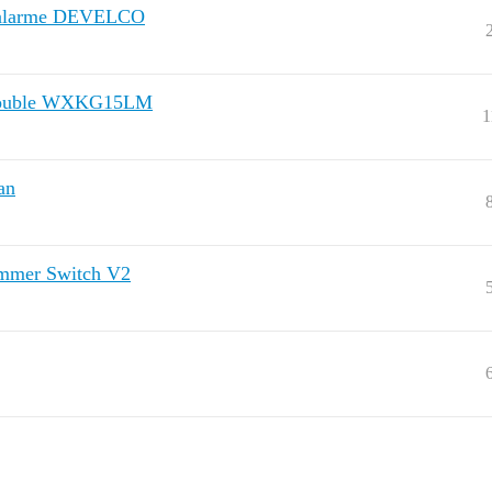
 d alarme DEVELCO
ra double WXKG15LM
1
an
immer Switch V2