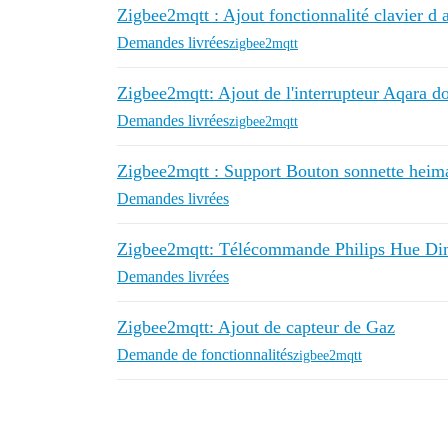
Zigbee2mqtt : Ajout fonctionnalité clavier
Demandes livrées
zigbee2mqtt
Zigbee2mqtt: Ajout de l'interrupteur Aqa
Demandes livrées
zigbee2mqtt
Zigbee2mqtt : Support Bouton sonnette heim
Demandes livrées
Zigbee2mqtt: Télécommande Philips Hue D
Demandes livrées
Zigbee2mqtt: Ajout de capteur de Gaz
Demande de fonctionnalités
zigbee2mqtt