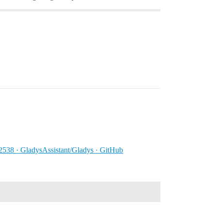
#2538 · GladysAssistant/Gladys · GitHub