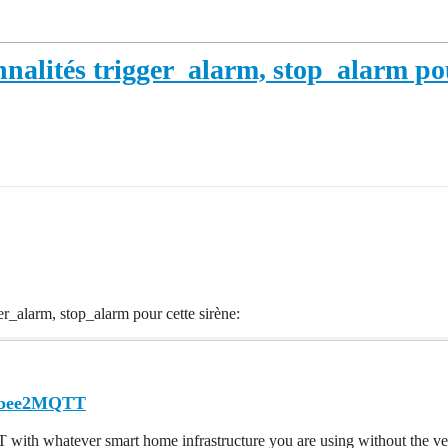
nnalités trigger_alarm, stop_alarm 
ger_alarm, stop_alarm pour cette sirène:
igbee2MQTT
th whatever smart home infrastructure you are using without the ven