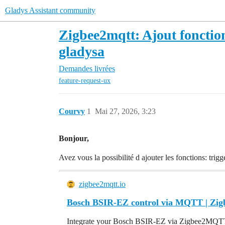
Gladys Assistant community
Zigbee2mqtt: Ajout fonctio
gladysa
Demandes livrées
feature-request-ux
Courvy
1
Mai 27, 2026, 3:23
Bonjour,
Avez vous la possibilité d ajouter les fonctions: trig
zigbee2mqtt.io
Bosch BSIR-EZ control via MQTT | Z
Integrate your Bosch BSIR-EZ via Zigbee2MQTT wi