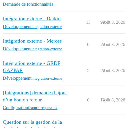
Demande de fonctionnalités
Intégration externe - Daikin
13
98
Août 8, 2026
Développement
integration-externe
Intégration externe - Meross
0
20
Août 8, 2026
Développement
integration-externe
Intégration externe - GRDF
GAZPAR
5
50
Août 8, 2026
Développement
integration-externe
[Intégrations] demande d’ajout
d’un bouton retour
0
18
Août 8, 2026
Configuration
feature-request-ux
Question sur la gestion de la