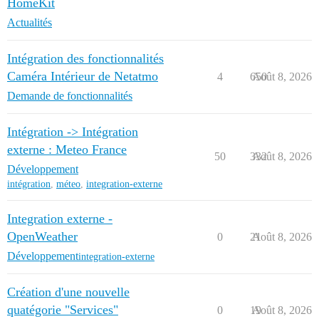
HomeKit
Actualités
Intégration des fonctionnalités
Caméra Intérieur de Netatmo
4
650
Août 8, 2026
Demande de fonctionnalités
Intégration -> Intégration
externe : Meteo France
50
332
Août 8, 2026
Développement
intégration
,
méteo
,
integration-externe
Integration externe -
OpenWeather
0
21
Août 8, 2026
Développement
integration-externe
Création d'une nouvelle
quatégorie "Services"
0
19
Août 8, 2026