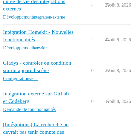
durée de vie des intégrations
4
30
Août 8, 2026
externes
Développement
integration-externe
Intégration Homekit - Nouvelles
fonctionnalités
2
44
Août 8, 2026
Développement
homekit
Gladys - contrôler ou condition
sur un appareil scène
0
20
Août 8, 2026
Configuration
scene
Intégration externe sur GitLab
et Codeberg
0
17
Août 8, 2026
Demande de fonctionnalités
[Intégrations] La recherche ne
devrait pas tenir compte des