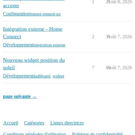
1
21
Août 8, 2026
accents
Configuration
feature-request-ux
Intégration externe - Home
Connect
2
31
Août 7, 2026
Développement
integration-externe
Nouveau widget position du
soleil
7
69
Août 7, 2026
Développement
dashboard
,
widget
page suivante →
Accueil
Catégories
Lignes directrices
Conditions générales d'utilisation
Politique de confidentialité