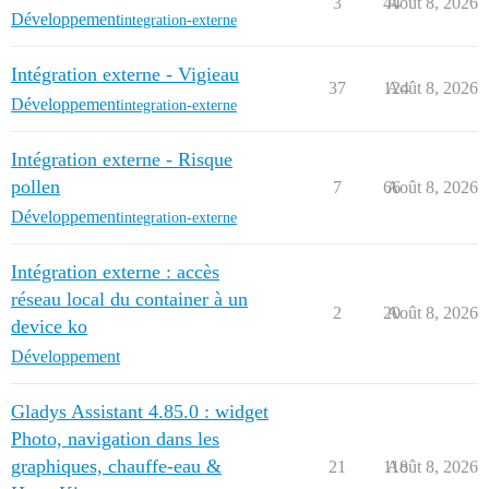
3
44
Août 8, 2026
Développement
integration-externe
Intégration externe - Vigieau
37
124
Août 8, 2026
Développement
integration-externe
Intégration externe - Risque
pollen
7
66
Août 8, 2026
Développement
integration-externe
Intégration externe : accès
réseau local du container à un
2
20
Août 8, 2026
device ko
Développement
Gladys Assistant 4.85.0 : widget
Photo, navigation dans les
graphiques, chauffe-eau &
21
118
Août 8, 2026