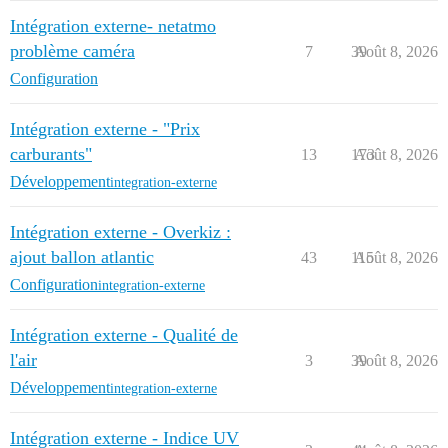
Intégration externe- netatmo
problème caméra
7
39
Août 8, 2026
Configuration
Intégration externe - "Prix
carburants"
13
173
Août 8, 2026
Développement
integration-externe
Intégration externe - Overkiz :
ajout ballon atlantic
43
115
Août 8, 2026
Configuration
integration-externe
Intégration externe - Qualité de
l'air
3
39
Août 8, 2026
Développement
integration-externe
Intégration externe - Indice UV