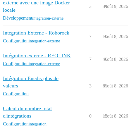
externe avec une image Docker
3
34
Août 9, 2026
locale
Développement
integration-externe
Intégration Externe - Roborock
7
103
Août 8, 2026
Configuration
integration-externe
Intégration externe - REOLINK
7
46
Août 8, 2026
Configuration
integration-externe
Intégration Enedis plus de
valeurs
3
61
Août 8, 2026
Configuration
Calcul du nombre total
d'intégrations
0
13
Août 8, 2026
Configuration
integration