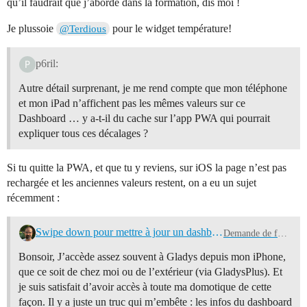
qu’il faudrait que j’aborde dans la formation, dis moi !
Je plussoie
pour le widget température!
@Terdious
p6ril:
Autre détail surprenant, je me rend compte que mon téléphone
et mon iPad n’affichent pas les mêmes valeurs sur ce
Dashboard … y a-t-il du cache sur l’app PWA qui pourrait
expliquer tous ces décalages ?
Si tu quitte la PWA, et que tu y reviens, sur iOS la page n’est pas
rechargée et les anciennes valeurs restent, on a eu un sujet
récemment :
Swipe down pour mettre à jour un dashboard Gladys sur smartphone
Demande de fonctionnalités
Bonsoir, J’accède assez souvent à Gladys depuis mon iPhone,
que ce soit de chez moi ou de l’extérieur (via GladysPlus). Et
je suis satisfait d’avoir accès à toute ma domotique de cette
façon. Il y a juste un truc qui m’embête : les infos du dashboard