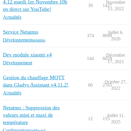
4.12 mardi 1er Novembre 10h
Novembre
39
1427
en direct sur YouTube!
12, 2022
Actualités
Service Netatmo
Juillet 6,
374
8699
2026
Développement
netatmo
Dev module xiaomi v4
Décembre
144
6029
17, 2021
Développement
Gestion du chauffage MQTT
Octobre 27,
dans Gladys Assistant v4.11.2!
66
2765
2022
Actualités
Netatmo : Suppression des
valeurs mini et maxi de
Juillet 11,
12
155
température
2025
Configuration
dashboard