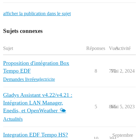
afficher la publication dans le sujet
Sujets connexes
Sujet
Réponses
Vues
Activité
Proposition d'intégration Box
Tempo EDF
8
772
Mai 2, 2024
Demandes livrées
electricite
Gladys Assistant v4.22/v4.21 :
Intégration LAN Manager,
5
866
Mai 5, 2023
Enedis, et OpenWeather 🌤️
Actualités
Integration EDF Tempo HS?
Septembre
10
394