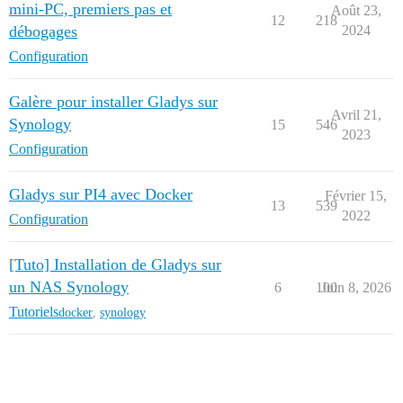
mini-PC, premiers pas et
Août 23,
12
218
débogages
2024
Configuration
Galère pour installer Gladys sur
Avril 21,
Synology
15
546
2023
Configuration
Gladys sur PI4 avec Docker
Février 15,
13
539
2022
Configuration
[Tuto] Installation de Gladys sur
un NAS Synology
6
100
Juin 8, 2026
Tutoriels
docker
,
synology