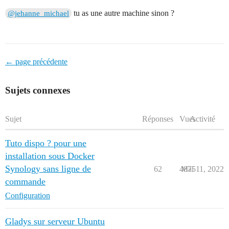
tu as une autre machine sinon ?
@jehanne_michael
← page précédente
Sujets connexes
Sujet
Réponses
Vues
Activité
Tuto dispo ? pour une
installation sous Docker
Synology sans ligne de
62
4875
Mai 11, 2022
commande
Configuration
Gladys sur serveur Ubuntu