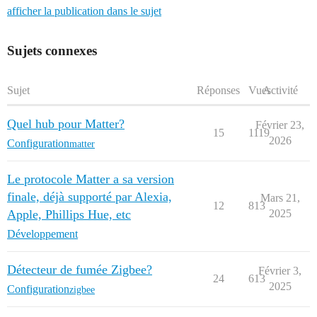
afficher la publication dans le sujet
Sujets connexes
Sujet
Réponses
Vues
Activité
Quel hub pour Matter?
Février 23,
15
1119
2026
Configuration
matter
Le protocole Matter a sa version
finale, déjà supporté par Alexia,
Mars 21,
12
813
Apple, Phillips Hue, etc
2025
Développement
Détecteur de fumée Zigbee?
Février 3,
24
613
2025
Configuration
zigbee