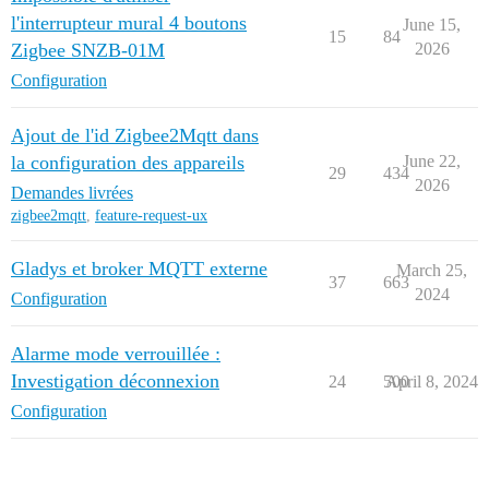
l'interrupteur mural 4 boutons
June 15,
15
84
Zigbee SNZB-01M
2026
Configuration
Ajout de l'id Zigbee2Mqtt dans
la configuration des appareils
June 22,
29
434
2026
Demandes livrées
zigbee2mqtt
,
feature-request-ux
Gladys et broker MQTT externe
March 25,
37
663
2024
Configuration
Alarme mode verrouillée :
Investigation déconnexion
24
500
April 8, 2024
Configuration