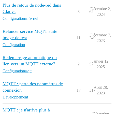
Plus de retour de node-red dans
Décembre 2,
Gladys
3
62
2024
Configuration
node-red
Relancer service MQTT suite
Décembre 7,
image de test
11
240
2023
Configuration
Redémarrage automatique du
Janvier 12,
lien vers un MQTT externe?
2
57
2025
Configuration
mqtt
MQTT : perte des paramètres de
Août 28,
connexion
17
317
2023
Développement
MQTT : je n'arrive plus à
Décembre