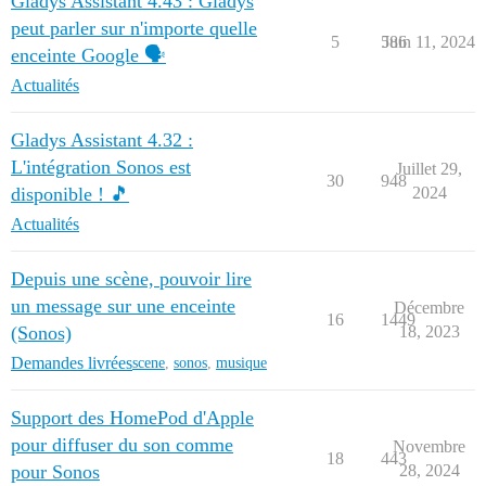
Gladys Assistant 4.43 : Gladys
peut parler sur n'importe quelle
5
586
Juin 11, 2024
enceinte Google 🗣️
Actualités
Gladys Assistant 4.32 :
L'intégration Sonos est
Juillet 29,
30
948
disponible ! 🎵
2024
Actualités
Depuis une scène, pouvoir lire
un message sur une enceinte
Décembre
16
1449
(Sonos)
18, 2023
Demandes livrées
scene
,
sonos
,
musique
Support des HomePod d'Apple
pour diffuser du son comme
Novembre
18
443
pour Sonos
28, 2024