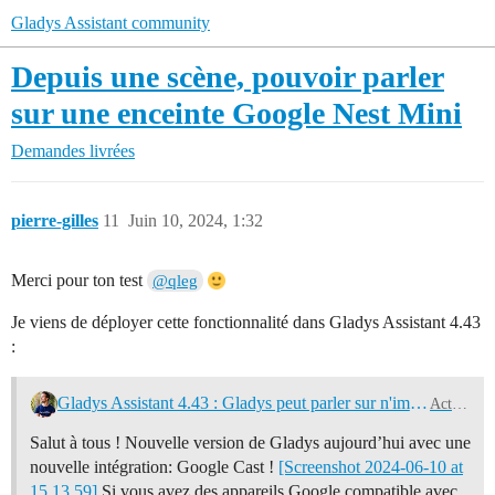
Gladys Assistant community
Depuis une scène, pouvoir parler
sur une enceinte Google Nest Mini
Demandes livrées
pierre-gilles
11
Juin 10, 2024, 1:32
Merci pour ton test
@qleg
Je viens de déployer cette fonctionnalité dans Gladys Assistant 4.43
:
Gladys Assistant 4.43 : Gladys peut parler sur n'importe quelle enceinte Google 🗣️
Actualités
Salut à tous ! Nouvelle version de Gladys aujourd’hui avec une
nouvelle intégration: Google Cast !
[Screenshot 2024-06-10 at
15.13.59]
Si vous avez des appareils Google compatible avec