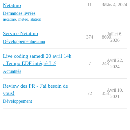
11
327
Mars 4, 2024
Netatmo
Demandes livrées
netatmo
,
météo
,
station
Service Netatmo
Juillet 6,
374
8699
2026
Développement
netatmo
Live coding samedi 20 avril 14h
Avril 22,
: Tempo EDF intégré ? ⚡
7
248
2024
Actualités
Review des PR - J'ai besoin de
Avril 10,
vous!
72
3531
2021
Développement