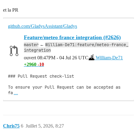
et la PR
github.com/GladysAssistant/Gladys
Feature/meteo france integration (#2626)
master
William-De71:feature/meteo-france_
←
integration
ouvert
08:47PM - 04 Jul 26 UTC
William-De71
+2960
-10
### Pull Request check-list

To ensure your Pull Request can be accepted as 
fa
…
Chris75
6
Juillet 5, 2026, 8:27