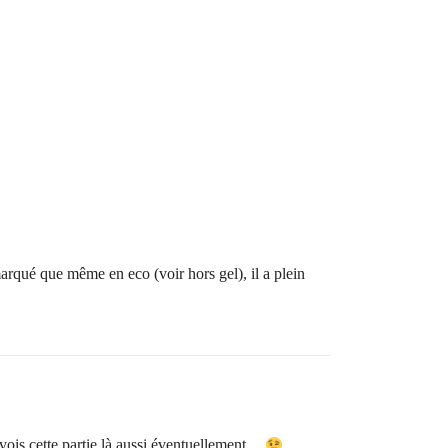
emarqué que même en eco (voir hors gel), il a plein
e vois cette partie là aussi éventuellement…