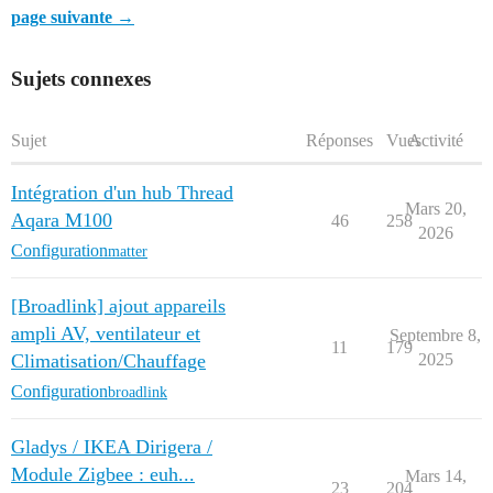
page suivante →
Sujets connexes
Sujet
Réponses
Vues
Activité
Intégration d'un hub Thread
Mars 20,
Aqara M100
46
258
2026
Configuration
matter
[Broadlink] ajout appareils
ampli AV, ventilateur et
Septembre 8,
11
179
Climatisation/Chauffage
2025
Configuration
broadlink
Gladys / IKEA Dirigera /
Module Zigbee : euh...
Mars 14,
23
204