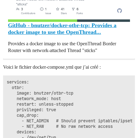
GitHub - bnutzer/docker-otbr-tcp: Provides a
docker image to use the OpenThread...
Provides a docker image to use the OpenThread Border
Router with network-attached Thread "sticks"
Voici le fichier docker-compose.yml que j’ai créé :
services:

  otbr:

    image: bnutzer/otbr-tcp

    network_mode: host

    restart: unless-stopped

    privileged: true

    cap_drop:

      - NET_ADMIN   # Should prevent iptables/ipset up
      - NET_RAW     # No raw network access

    devices:

      - /dev/net/tun
